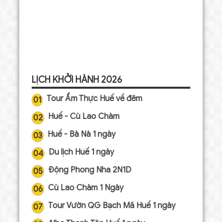
LỊCH KHỞI HÀNH 2026
Tour Ẩm Thực Huế về đêm
01
Huế - Cù Lao Chàm
02
Huế - Bà Nà 1 ngày
03
Du lịch Huế 1 ngày
04
Động Phong Nha 2N1D
05
Cù Lao Chàm 1 Ngày
06
Tour Vườn QG Bạch Mã Huế 1 ngày
07