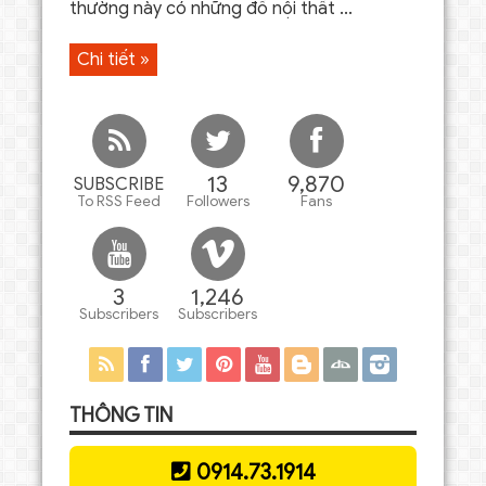
thường này có những đồ nội thất ...
Chi tiết »
13
9,870
SUBSCRIBE
To RSS Feed
Followers
Fans
3
1,246
Subscribers
Subscribers
THÔNG TIN
0914.73.1914