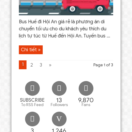
Bus Huế đi Hội An giá rẻ là phương án di
chuyển tối ưu cho du khách yêu thích du
lịch tự túc từ Huế đến Hội An. Tuyến bus ...
Chi tiết »
1
2
3
»
Page 1 of 3
13
9,870
SUBSCRIBE
To RSS Feed
Followers
Fans
3
1,246