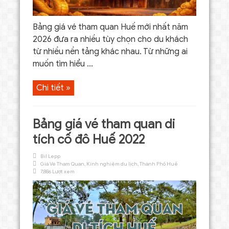
Bảng giá vé tham quan Huế mới nhất năm
2026 đưa ra nhiều tùy chọn cho du khách
từ nhiều nền tảng khác nhau. Từ những ai
muốn tìm hiểu ...
Chi tiết »
Bảng giá vé tham quan di
tích cố đô Huế 2022
Bil Lepp
Giá Vé Tham Quan
,
Kinh nghiệm du lịch
,
Thành Phố Huế
7,886 Lượt xem