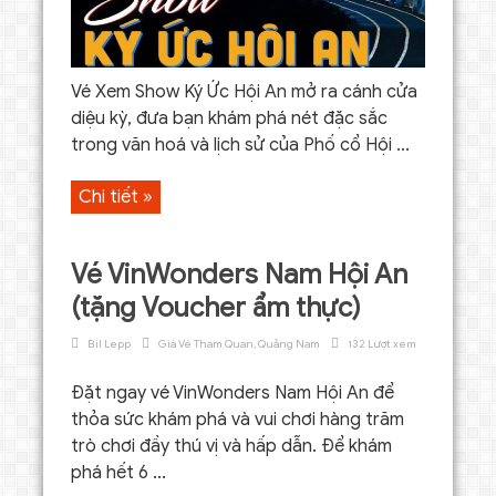
Vé Xem Show Ký Ức Hội An mở ra cánh cửa
diệu kỳ, đưa bạn khám phá nét đặc sắc
trong văn hoá và lịch sử của Phố cổ Hội ...
Chi tiết »
Vé VinWonders Nam Hội An
(tặng Voucher ẩm thực)
Bil Lepp
Giá Vé Tham Quan
,
Quảng Nam
132 Lượt xem
Đặt ngay vé VinWonders Nam Hội An để
thỏa sức khám phá và vui chơi hàng trăm
trò chơi đầy thú vị và hấp dẫn. Để khám
phá hết 6 ...