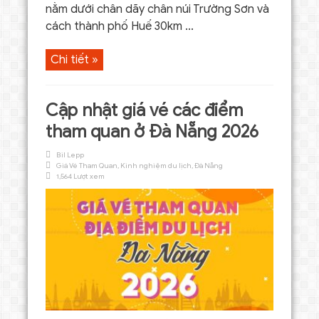
nằm dưới chân dãy chân núi Trường Sơn và
cách thành phố Huế 30km ...
Chi tiết »
Cập nhật giá vé các điểm
tham quan ở Đà Nẵng 2026
Bil Lepp
Giá Vé Tham Quan
,
Kinh nghiệm du lịch
,
Đà Nẵng
1,564 Lượt xem