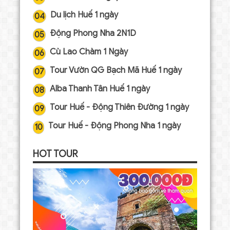
Du lịch Huế 1 ngày
04
Động Phong Nha 2N1D
05
Cù Lao Chàm 1 Ngày
06
Tour Vườn QG Bạch Mã Huế 1 ngày
07
Alba Thanh Tân Huế 1 ngày
08
Tour Huế - Động Thiên Đường 1 ngày
09
Tour Huế - Động Phong Nha 1 ngày
10
HOT TOUR