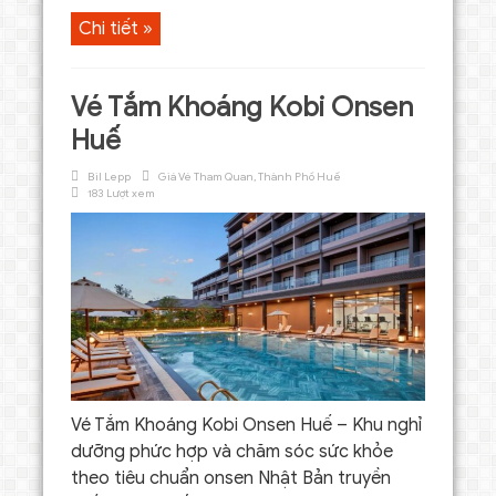
Chi tiết »
Vé Tắm Khoáng Kobi Onsen
Huế
Bil Lepp
Giá Vé Tham Quan
,
Thành Phố Huế
183 Lượt xem
Vé Tắm Khoáng Kobi Onsen Huế – Khu nghỉ
dưỡng phức hợp và chăm sóc sức khỏe
theo tiêu chuẩn onsen Nhật Bản truyền