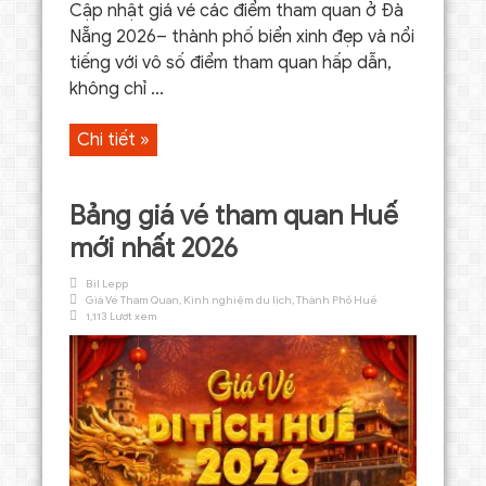
Cập nhật giá vé các điểm tham quan ở Đà
Nẵng 2026– thành phố biển xinh đẹp và nổi
tiếng với vô số điểm tham quan hấp dẫn,
không chỉ ...
Chi tiết »
Bảng giá vé tham quan Huế
mới nhất 2026
Bil Lepp
Giá Vé Tham Quan
,
Kinh nghiệm du lịch
,
Thành Phố Huế
1,113 Lượt xem