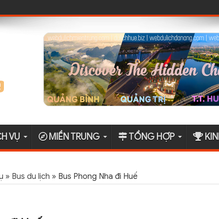
CH VỤ
MIỀN TRUNG
TỔNG HỢP
KIN
ụ
»
Bus du lịch
»
Bus Phong Nha đi Huế