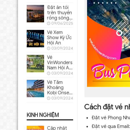
Đặt ăn tối
trên thuyền
rồng sông
Hương Huế
09/06/2025
cho khách
Vé Xem
ghép lẻ
Show Ký Ức
Hội An
03/09/2024
Vé
VinWonders
Nam Hội An
(tặng
03/09/2024
Voucher ẩm
Vé Tắm
thực)
Khoáng
Kobi Onsen
Huế
03/09/2024
Cách đặt vé n
KINH NGHIỆM
Đặt vé Phong Nh
Đặt vé qua Email
Cập nhật