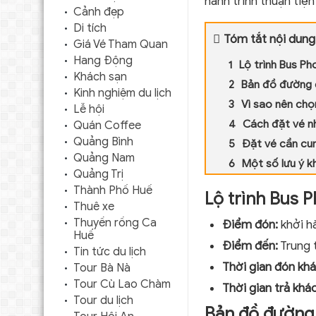
hành trình thuận tiện
Cảnh đẹp
Di tích
Tóm tắt nội dung
Giá Vé Tham Quan
Hang Động
Lộ trình Bus Ph
Khách sạn
Bản đồ đường 
Kinh nghiệm du lịch
Vì sao nên ch
Lễ hội
Cách đặt vé n
Quán Coffee
Quảng Bình
Đặt vé cần cun
Quảng Nam
Một số lưu ý k
Quảng Trị
Thành Phố Huế
Lộ trình Bus 
Thuê xe
Thuyền rồng Ca
Điểm đón:
khởi h
Huế
Điểm đến:
Trung 
Tin tức du lịch
Thời gian đón kh
Tour Bà Nà
Tour Cù Lao Chàm
Thời gian trả khá
Tour du lịch
Bản đồ đường