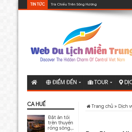
TIN TỨC
Trà Chiều Trên Sông Hương
Tour DMZ 1 ngày từ Huế
ĐIỂM ĐẾN
TOUR
DỊ
CA HUẾ
Trang chủ
»
Dịch v
Đặt ăn tối
trên thuyền
rồng sông