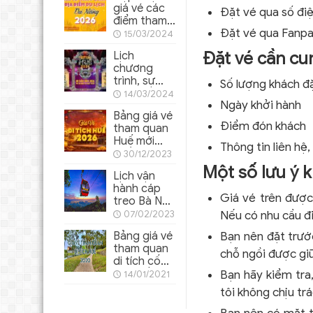
giá vé các
Đặt vé qua số đi
điểm tham
Đặt vé qua Fanp
quan ở Đà
15/03/2024
Nẵng 2026
Đặt vé cần cu
Lịch
chương
trình, sự
Số lượng khách đ
kiện Festival
14/03/2024
Ngày khởi hành
Huế 2024
Bảng giá vé
Điểm đón khách
tham quan
Huế mới
Thông tin liên hệ,
nhất 2026
30/12/2023
Một số lưu ý k
Lịch vận
hành cáp
Giá vé trên được
treo Bà Nà
Hills 2026
07/02/2023
Nếu có nhu cầu đi
mới nhất
Bảng giá vé
Bạn nên đặt trướ
tham quan
chỗ ngồi được giữ
di tích cố
đô Huế
Bạn hãy kiểm tra
14/01/2021
2022
tôi không chịu tr