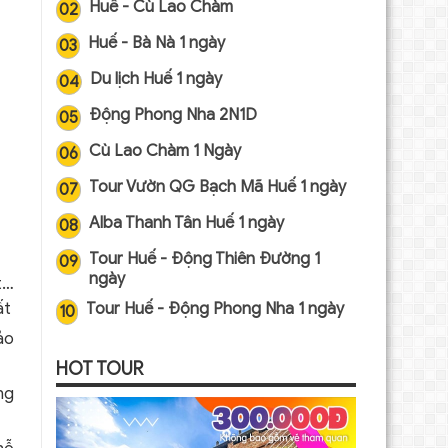
Huế - Cù Lao Chàm
02
Huế - Bà Nà 1 ngày
03
Du lịch Huế 1 ngày
04
Động Phong Nha 2N1D
05
Cù Lao Chàm 1 Ngày
06
Tour Vườn QG Bạch Mã Huế 1 ngày
07
Alba Thanh Tân Huế 1 ngày
08
Tour Huế - Động Thiên Đường 1
09
ngày
t…
ất
Tour Huế - Động Phong Nha 1 ngày
10
ảo
HOT TOUR
ng