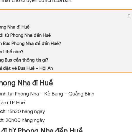
 nhất cho chuyến du lịch của bạn.
ong Nha đi Huế
đi từ Phong Nha đến Huế
ọn Bus Phong Nha để đến Huế?
hư thế nào?
g Bus cần thông tin gì?
hi đặt vé Bus Huế – Hội An
Phong Nha đi Huế
ành tại Phong Nha – Kẻ Bàng – Quảng Bình
tâm TP Huế
ách
: 15h30 hàng ngày
ch
: 20h00 hàng ngày
 đi từ Phong Nha đến Huế