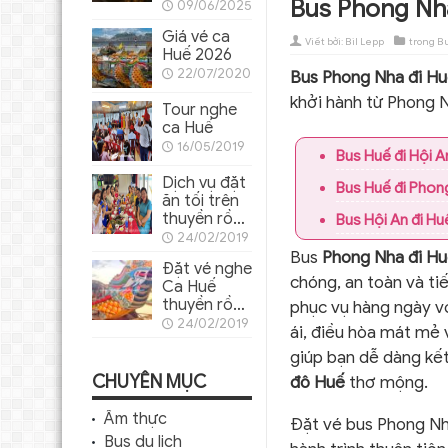
Bus Phong Nh
Hương Huế
09/06/2025
cho khách
Giá vé ca
ghép lẻ
Viết bởi:
Bil Lepp
trong
Bu
Huế 2026
22/07/2020
Bus Phong Nha đi H
khởi hành từ Phong N
Tour nghe
ca Huế
16/05/2019
Bus Huế đi Hội A
Dịch vụ đặt
Bus Huế đi Phon
ăn tối trên
thuyền rồng
Bus Hội An đi Hu
Sông
24/02/2019
Hương
Bus
Phong Nha đi H
Đặt vé nghe
chóng, an toàn và ti
Ca Huế
thuyền rồng
phục vụ hàng ngày vớ
trên sông
24/02/2019
ái, điều hòa mát mẻ v
Hương
giúp bạn dễ dàng k
CHUYÊN MỤC
đô Huế
thơ mộng.
Ẩm thực
Đặt vé bus Phong Nh
Bus du lịch