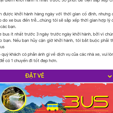
ại điểm khởi hành ít nhất trước 30 phút để tiện sắp xếp c
n được khởi hành hàng ngày với thời gian cố định, nhưng 
 do xe bus đến trễ…chúng tôi sẽ sắp xếp thời gian hợp lý 
 các bạn.
 bus ít nhất trước 3 ngày trước ngày khởi hành, bởi vì chú
ho bạn. Nếu bạn hủy cận giờ khởi hành, tôi bắt buộc phải t
bus
quý khách có phản ánh gì về dịch vụ của các nhà xe, vui lò
 có 1 chuyến đi tốt đẹp hơn.
ĐẶT VÉ