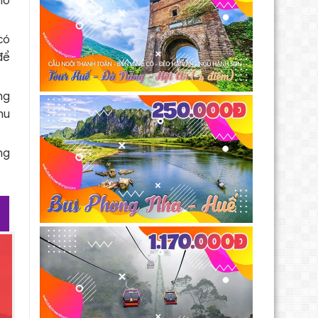
hỗ
có
để
ng
hu
ng