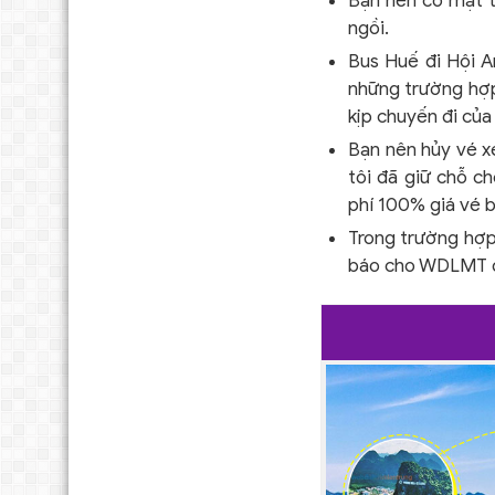
Bạn nên có mặt t
ngồi.
Bus Huế đi Hội A
những trường hợp
kịp chuyến đi của
Bạn nên hủy vé xe
tôi đã giữ chỗ c
phí 100% giá vé 
Trong trường hợp 
báo cho WDLMT để