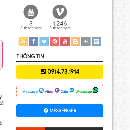
3
1,246
Subscribers
Subscribers
THÔNG TIN
0914.73.1914
iMessage
Viber
Zalo
Whatsapp
ý
Cố
MESSENGER
à