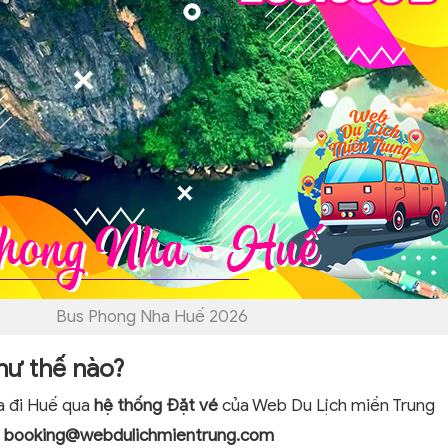
Bus Phong Nha Huế 2026
hư thế nào?
a đi Huế qua
hệ thống Đặt vé
của Web Du Lịch miền Trung
:
booking@webdulichmientrung.com