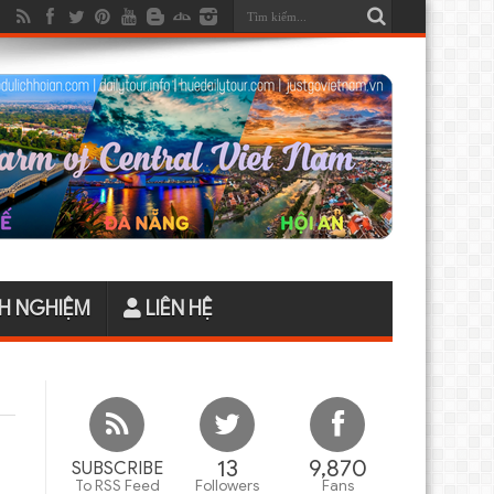
H NGHIỆM
LIÊN HỆ
13
9,870
SUBSCRIBE
To RSS Feed
Followers
Fans