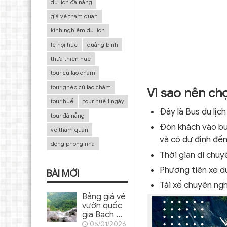
du lịch đà nẵng
giá vé tham quan
kinh nghiệm du lịch
lễ hội huế
quảng bình
thừa thiên huế
tour cù lao chàm
tour ghép cù lao chàm
Vì sao nên ch
tour huế
tour huế 1 ngày
Đây là Bus du lịc
tour đà nẵng
Đón khách vào bu
vé tham quan
và có dự định đế
động phong nha
Thời gian di chu
Phương tiên xe d
BÀI MỚI
Tài xế chuyên ng
Bảng giá vé
vườn quốc
gia Bạch Mã
Huế
05/01/2026