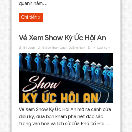
quanh năm, ...
Chi tiết »
Vé Xem Show Ký Ức Hội An
Bil Lepp
Giá Vé Tham Quan
,
Quảng Nam
141 Lượt xem
Vé Xem Show Ký Ức Hội An mở ra cánh cửa
diệu kỳ, đưa bạn khám phá nét đặc sắc
trong văn hoá và lịch sử của Phố cổ Hội ...