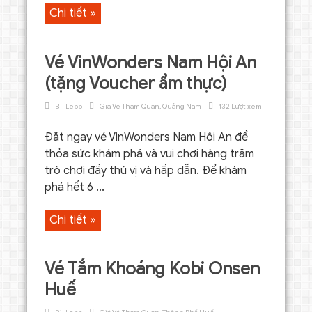
Chi tiết »
Vé VinWonders Nam Hội An
(tặng Voucher ẩm thực)
Bil Lepp
Giá Vé Tham Quan
,
Quảng Nam
132 Lượt xem
Đặt ngay vé VinWonders Nam Hội An để
thỏa sức khám phá và vui chơi hàng trăm
trò chơi đầy thú vị và hấp dẫn. Để khám
phá hết 6 ...
Chi tiết »
Vé Tắm Khoáng Kobi Onsen
Huế