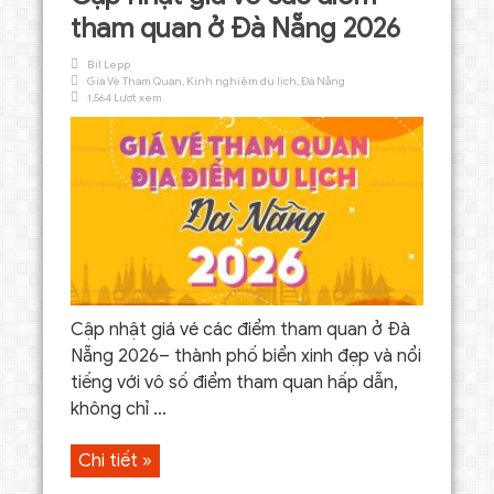
tham quan ở Đà Nẵng 2026
Bil Lepp
Giá Vé Tham Quan
,
Kinh nghiệm du lịch
,
Đà Nẵng
1,564 Lượt xem
Cập nhật giá vé các điểm tham quan ở Đà
Nẵng 2026– thành phố biển xinh đẹp và nổi
tiếng với vô số điểm tham quan hấp dẫn,
không chỉ ...
Chi tiết »