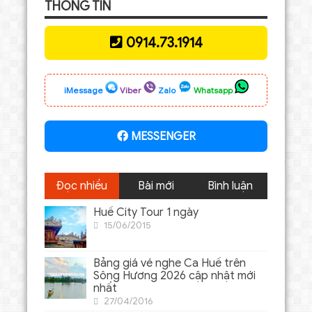
THÔNG TIN
0914.73.1914
iMessage
Viber
Zalo
Whatsapp
MESSENGER
Đọc nhiều
Bài mới
Bình luận
Huế City Tour 1 ngày
15/06/2015
Bảng giá vé nghe Ca Huế trên
Sông Hương 2026 cập nhật mới
nhất
27/04/2016