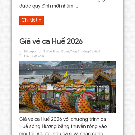
được quy định mới nhằm ...
Chi tiết »
Giá vé ca Huế 2026
Bil Lepp
Giá Vé Tham Quan
,
Thuyền rồng Ca Huế
1,745 Lượt xem
Giá vé ca Huế 2026 với chương trình ca
Huế sông Hương bằng thuyền rồng vào
mỗi tối. Với đội ngũ ca sĩ và nhạc công