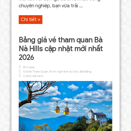
chuyên nghiệp, bạn vừa trải ...
Chi tiết »
Bảng giá vé tham quan Bà
Nà Hills cập nhật mới nhất
2026
Bil Lepp
Giá Vé Tham Quan
,
Kinh nghiệm du lịch
,
Đà Nẵng
2,154 Lượt xem