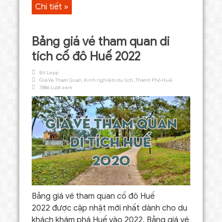
Chi tiết »
Bảng giá vé tham quan di
tích cố đô Huế 2022
Bil Lepp
Giá Vé Tham Quan
,
Kinh nghiệm du lịch
,
Thành Phố Huế
7,886 Lượt xem
Bảng giá vé tham quan cố đô Huế
2022 được cập nhật mới nhất dành cho du
khách khám phá Huế vào 2022. Bảng giá vé