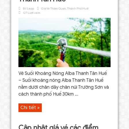
Bil Lepp
Giá Vé Tham Quan
,
Thành Phố Huế
127 Lượt xem
Vé Suối Khoáng Nóng Alba Thanh Tân Huế
– Suối khoáng nóng Alba Thanh Tân Huế
nằm dưới chân dãy chân núi Trường Sơn và
cách thành phố Huế 30km ...
Chi tiết »
Cập nhật giá vé các điểm