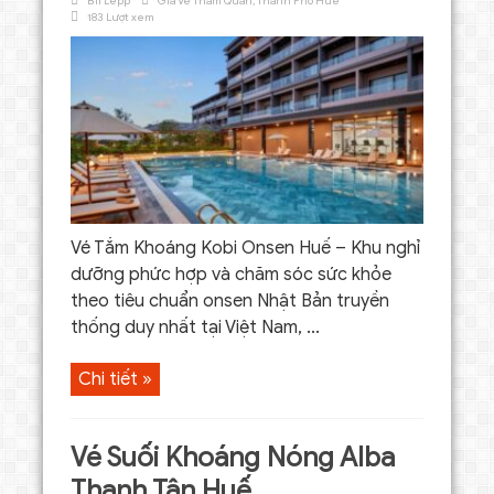
Bil Lepp
Giá Vé Tham Quan
,
Thành Phố Huế
183 Lượt xem
Vé Tắm Khoáng Kobi Onsen Huế – Khu nghỉ
dưỡng phức hợp và chăm sóc sức khỏe
theo tiêu chuẩn onsen Nhật Bản truyền
thống duy nhất tại Việt Nam, ...
Chi tiết »
Vé Suối Khoáng Nóng Alba
Thanh Tân Huế