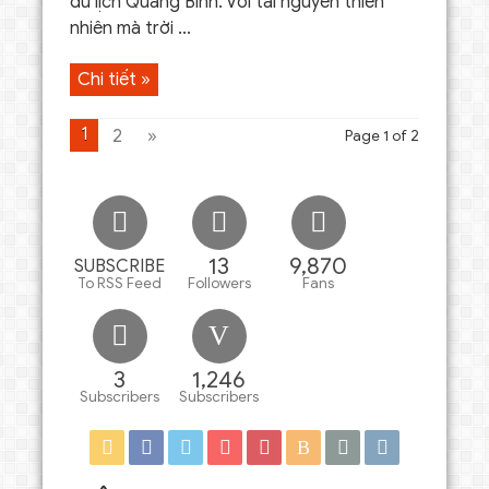
du lịch Quảng Bình. Với tài nguyên thiên
nhiên mà trời ...
Chi tiết »
1
2
»
Page 1 of 2
13
9,870
SUBSCRIBE
To RSS Feed
Followers
Fans
3
1,246
Subscribers
Subscribers