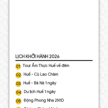
LỊCH KHỞI HÀNH 2026
Tour Ẩm Thực Huế về đêm
01
Huế - Cù Lao Chàm
02
Huế - Bà Nà 1 ngày
03
Du lịch Huế 1 ngày
04
Động Phong Nha 2N1D
05