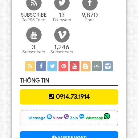
13
9,870
SUBSCRIBE
To RSS Feed
Followers
Fans
3
1,246
Subscribers
Subscribers
THÔNG TIN
0914.73.1914
iMessage
Viber
Zalo
Whatsapp