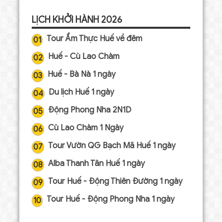
LỊCH KHỞI HÀNH 2026
Tour Ẩm Thực Huế về đêm
01
Huế - Cù Lao Chàm
02
Huế - Bà Nà 1 ngày
03
Du lịch Huế 1 ngày
04
Động Phong Nha 2N1D
05
Cù Lao Chàm 1 Ngày
06
Tour Vườn QG Bạch Mã Huế 1 ngày
07
Alba Thanh Tân Huế 1 ngày
08
Tour Huế - Động Thiên Đường 1 ngày
09
Tour Huế - Động Phong Nha 1 ngày
10