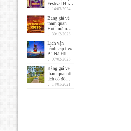
Festival Huế
2024
14/03/2024
Bảng giá vé
tham quan
Huế mới nhất
2026
30/12/2023
Lịch vận
hành cáp treo
Bà Nà Hills
2026 mới
07/02/2023
nhất
Bảng giá vé
tham quan di
tích cố đô
Huế 2022
14/01/2021