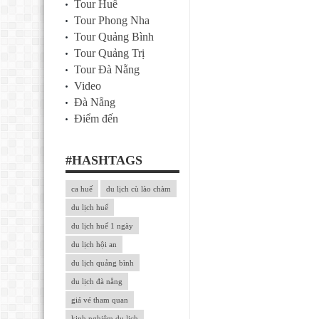
Tour Huế
Tour Phong Nha
Tour Quảng Bình
Tour Quảng Trị
Tour Đà Nẵng
Video
Đà Nẵng
Điểm đến
#HASHTAGS
ca huế
du lịch cù lào chàm
du lịch huế
du lịch huế 1 ngày
du lịch hội an
du lịch quảng bình
du lịch đà nẵng
giá vé tham quan
kinh nghiệm du lịch