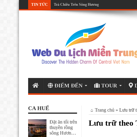
TIN TỨC
Tour ẩm thực Huế và nghe ca Huế
Trà Chiều Trên Sông Hương
ĐIỂM ĐẾN
TOUR
D
CA HUẾ
Trang chủ
»
Lưu trữ 
Lưu trữ theo
Đặt ăn tối trên
thuyền rồng
sông Hương