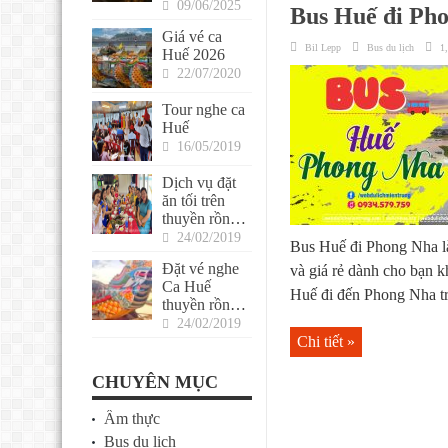
Huế cho
09/06/2025
Bus Huế đi Ph
khách ghép lẻ
Giá vé ca
Bil Lepp
Bus du lịch
1
Huế 2026
22/07/2020
Tour nghe ca
Huế
16/05/2019
Dịch vụ đặt
ăn tối trên
thuyền rồng
Sông Hương
24/02/2019
Bus Huế đi Phong Nha là
Đặt vé nghe
và giá rẻ dành cho bạn 
Ca Huế
Huế đi đến Phong Nha tr
thuyền rồng
trên sông
24/02/2019
Hương
Chi tiết »
CHUYÊN MỤC
Ẩm thực
Bus du lịch