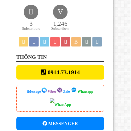
3
1,246
Subscribers
Subscribers
THÔNG TIN
0914.73.1914
iMessage
Viber
Zalo
Whatsapp
MESSENGER