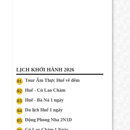
LỊCH KHỞI HÀNH 2026
Tour Ẩm Thực Huế về đêm
01
Huế - Cù Lao Chàm
02
Huế - Bà Nà 1 ngày
03
Du lịch Huế 1 ngày
04
Động Phong Nha 2N1D
05
Cù Lao Chàm 1 Ngày