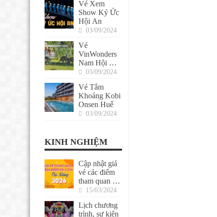
Vé Xem
Show Ký Ức
Hội An
03/09/2024
Vé
VinWonders
Nam Hội An
(tặng Voucher
03/09/2024
ẩm thực)
Vé Tắm
Khoáng Kobi
Onsen Huế
03/09/2024
KINH NGHIỆM
Cập nhật giá
vé các điểm
tham quan ở
Đà Nẵng
15/03/2024
2026
Lịch chương
trình, sự kiện