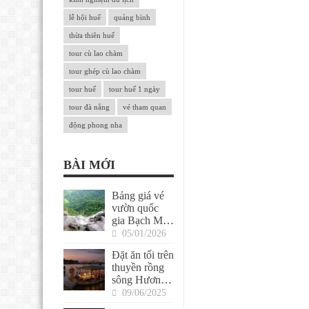
lễ hội huế
quảng bình
thừa thiên huế
tour cù lao chàm
tour ghép cù lao chàm
tour huế
tour huế 1 ngày
tour đà nẵng
vé tham quan
động phong nha
BÀI MỚI
Bảng giá vé
vườn quốc
gia Bạch Mã
Huế
05/01/2026
Đặt ăn tối trên
thuyền rồng
sông Hương
Huế cho
09/06/2025
khách ghép lẻ