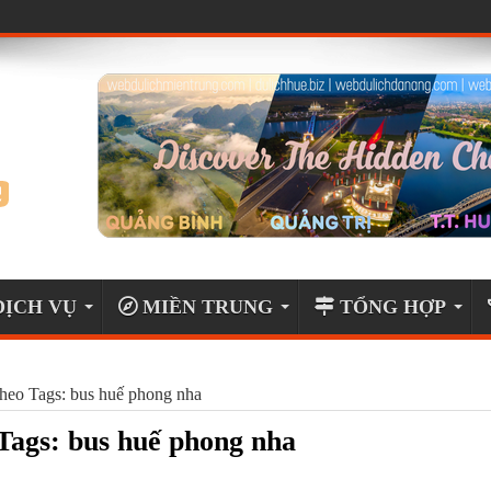
ỊCH VỤ
MIỀN TRUNG
TỔNG HỢP
theo Tags: bus huế phong nha
 Tags:
bus huế phong nha