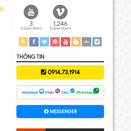
3
1,246
Subscribers
Subscribers
THÔNG TIN
0914.73.1914
iMessage
Viber
Zalo
Whatsapp
MESSENGER