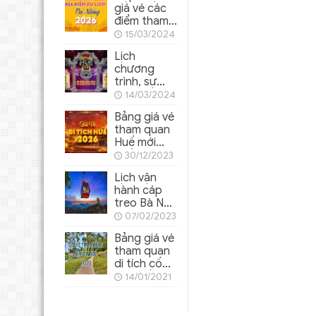
giá vé các
điểm tham
quan ở Đà
15/03/2024
Nẵng 2026
Lịch
chương
trình, sự
kiện Festival
14/03/2024
Huế 2024
Bảng giá vé
tham quan
Huế mới
nhất 2026
30/12/2023
Lịch vận
hành cáp
treo Bà Nà
Hills 2026
07/02/2023
mới nhất
Bảng giá vé
tham quan
di tích cố
đô Huế
14/01/2021
2022