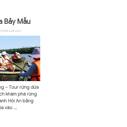
a Bảy Mẫu
13,096 Lượt xem
ng – Tour rừng dừa
ch khám phá rừng
anh Hội An bằng
a vào ...