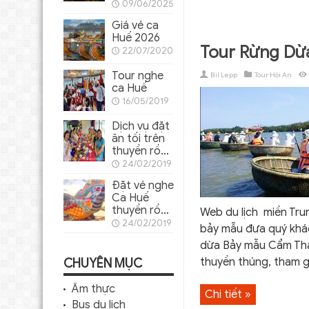
Hương Huế
09/06/2025
cho khách
Giá vé ca
ghép lẻ
Huế 2026
Tour Rừng Dừ
22/07/2020
Tour nghe
Bil Lepp
Tour Hội An
ca Huế
16/05/2019
Dịch vụ đặt
ăn tối trên
thuyền rồng
Sông
24/02/2019
Hương
Đặt vé nghe
Ca Huế
thuyền rồng
Web du lịch miền Tru
trên sông
24/02/2019
bảy mẫu đưa quý khá
Hương
dừa Bảy mẫu Cẩm Th
thuyền thúng, tham gi
CHUYÊN MỤC
Ẩm thực
Chi tiết »
Bus du lịch