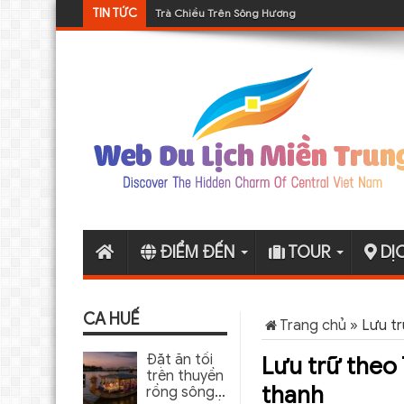
TIN TỨC
Trà Chiều Trên Sông Hương
Tour DMZ 1 ngày từ Huế
ĐIỂM ĐẾN
TOUR
DỊ
CA HUẾ
Trang chủ
»
Lưu t
Đặt ăn tối
Lưu trữ theo
trên thuyền
thanh
rồng sông