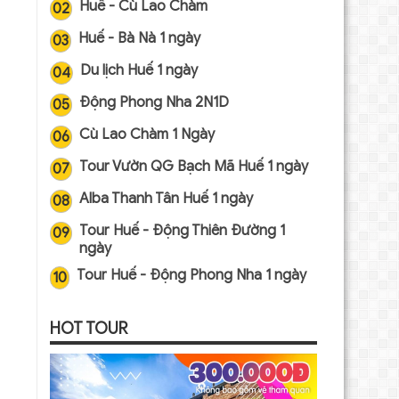
Huế - Cù Lao Chàm
02
Huế - Bà Nà 1 ngày
03
Du lịch Huế 1 ngày
04
Động Phong Nha 2N1D
05
Cù Lao Chàm 1 Ngày
06
Tour Vườn QG Bạch Mã Huế 1 ngày
07
Alba Thanh Tân Huế 1 ngày
08
Tour Huế - Động Thiên Đường 1
09
ngày
Tour Huế - Động Phong Nha 1 ngày
10
HOT TOUR