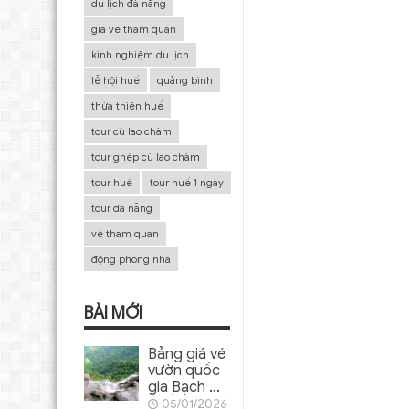
du lịch đà nẵng
giá vé tham quan
kinh nghiệm du lịch
lễ hội huế
quảng bình
thừa thiên huế
tour cù lao chàm
tour ghép cù lao chàm
tour huế
tour huế 1 ngày
tour đà nẵng
vé tham quan
động phong nha
BÀI MỚI
Bảng giá vé
vườn quốc
gia Bạch Mã
Huế
05/01/2026