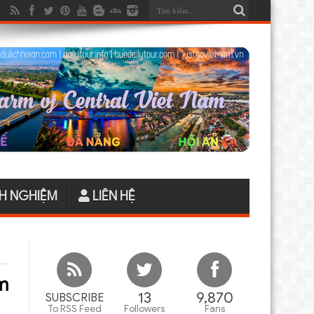
H NGHIỆM
LIÊN HỆ
m
13
9,870
SUBSCRIBE
To RSS Feed
Followers
Fans