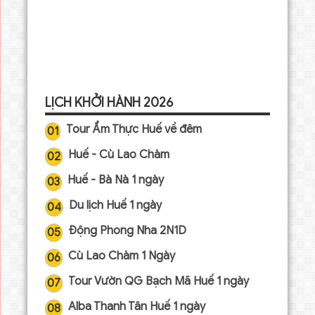
LỊCH KHỞI HÀNH 2026
Tour Ẩm Thực Huế về đêm
01
Huế - Cù Lao Chàm
02
Huế - Bà Nà 1 ngày
03
Du lịch Huế 1 ngày
04
Động Phong Nha 2N1D
05
Cù Lao Chàm 1 Ngày
06
Tour Vườn QG Bạch Mã Huế 1 ngày
07
Alba Thanh Tân Huế 1 ngày
08