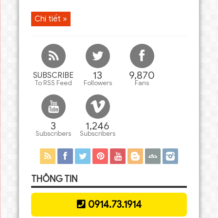
Chi tiết »
13
9,870
SUBSCRIBE
To RSS Feed
Followers
Fans
3
1,246
Subscribers
Subscribers
THÔNG TIN
0914.73.1914