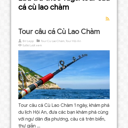
cá cù lao chàm
Tour câu cá Cù Lao Chàm
Bil Lepp
Tour Cù Lao Chàm
,
Tour Hội An
5,656 Lượt xem
Tour câu cá Cù Lao Chàm 1 ngày, khám phá
du lịch Hội An, đưa các bạn khám phá cùng
với ngư dân địa phương, câu cá trên biển,
thư giản ...