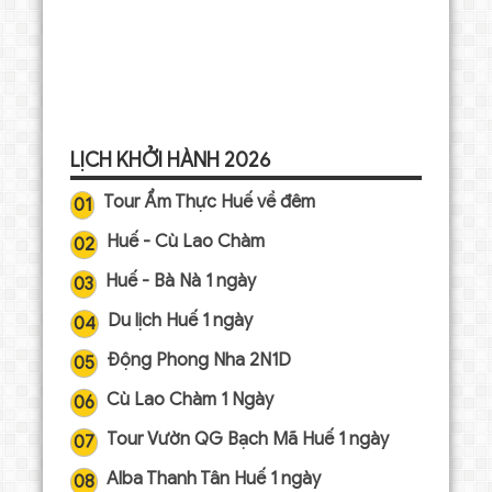
LỊCH KHỞI HÀNH 2026
Tour Ẩm Thực Huế về đêm
01
Huế - Cù Lao Chàm
02
Huế - Bà Nà 1 ngày
03
Du lịch Huế 1 ngày
04
Động Phong Nha 2N1D
05
Cù Lao Chàm 1 Ngày
06
Tour Vườn QG Bạch Mã Huế 1 ngày
07
Alba Thanh Tân Huế 1 ngày
08