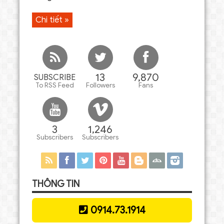
Chi tiết »
13
9,870
SUBSCRIBE
To RSS Feed
Followers
Fans
3
1,246
Subscribers
Subscribers
THÔNG TIN
0914.73.1914