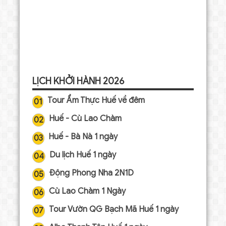
LỊCH KHỞI HÀNH 2026
Tour Ẩm Thực Huế về đêm
01
Huế - Cù Lao Chàm
02
Huế - Bà Nà 1 ngày
03
Du lịch Huế 1 ngày
04
Động Phong Nha 2N1D
05
Cù Lao Chàm 1 Ngày
06
Tour Vườn QG Bạch Mã Huế 1 ngày
07