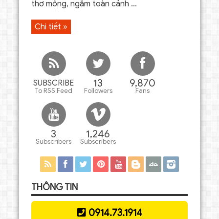
thơ mộng, ngắm toàn cảnh ...
Chi tiết »
13
9,870
SUBSCRIBE
To RSS Feed
Followers
Fans
3
1,246
Subscribers
Subscribers
THÔNG TIN
0914.73.1914