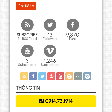
Chi tiết »
13
9,870
SUBSCRIBE
To RSS Feed
Followers
Fans
3
1,246
Subscribers
Subscribers
THÔNG TIN
0914.73.1914