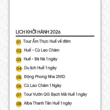
LỊCH KHỞI HÀNH 2026
Tour Ẩm Thực Huế về đêm
01
Huế - Cù Lao Chàm
02
Huế - Bà Nà 1 ngày
03
Du lịch Huế 1 ngày
04
Động Phong Nha 2N1D
05
Cù Lao Chàm 1 Ngày
06
Tour Vườn QG Bạch Mã Huế 1 ngày
07
Alba Thanh Tân Huế 1 ngày
08