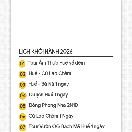
LỊCH KHỞI HÀNH 2026
Tour Ẩm Thực Huế về đêm
01
Huế - Cù Lao Chàm
02
Huế - Bà Nà 1 ngày
03
Du lịch Huế 1 ngày
04
Động Phong Nha 2N1D
05
Cù Lao Chàm 1 Ngày
06
Tour Vườn QG Bạch Mã Huế 1 ngày
07