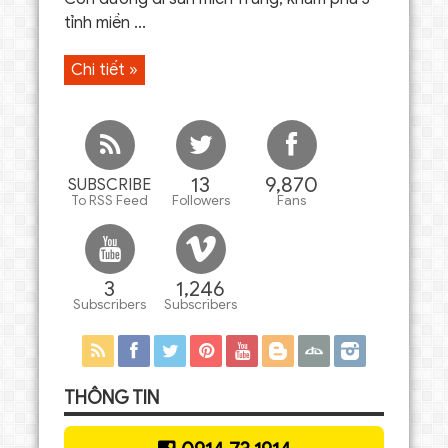
tỉnh miền ...
Chi tiết »
13
9,870
SUBSCRIBE
To RSS Feed
Followers
Fans
3
1,246
Subscribers
Subscribers
THÔNG TIN