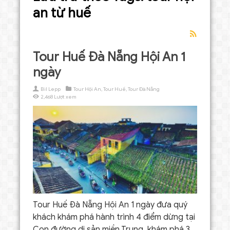
an từ huế
Tour Huế Đà Nẵng Hội An 1
ngày
Bil Lepp
Tour Hội An
,
Tour Huế
,
Tour Đà Nẵng
2,468 Lượt xem
Tour Huế Đà Nẵng Hội An 1 ngày đưa quý
khách khám phá hành trình 4 điểm dừng tại
Con đường di sản miền Trung, khám phá 3