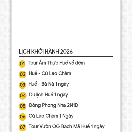
LỊCH KHỞI HÀNH 2026
Tour Ẩm Thực Huế về đêm
01
Huế - Cù Lao Chàm
02
Huế - Bà Nà 1 ngày
03
Du lịch Huế 1 ngày
04
Động Phong Nha 2N1D
05
Cù Lao Chàm 1 Ngày
06
Tour Vườn QG Bạch Mã Huế 1 ngày
07