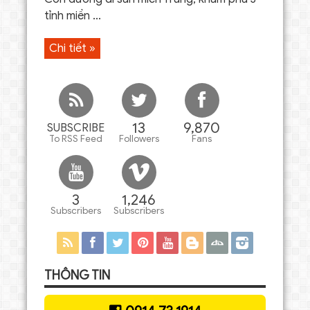
tỉnh miền ...
Chi tiết »
13
9,870
SUBSCRIBE
To RSS Feed
Followers
Fans
3
1,246
Subscribers
Subscribers
THÔNG TIN