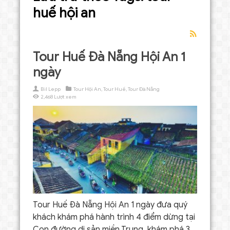
huế hội an
Tour Huế Đà Nẵng Hội An 1
ngày
Bil Lepp
Tour Hội An
,
Tour Huế
,
Tour Đà Nẵng
2,468 Lượt xem
Tour Huế Đà Nẵng Hội An 1 ngày đưa quý
khách khám phá hành trình 4 điểm dừng tại
Con đường di sản miền Trung, khám phá 3